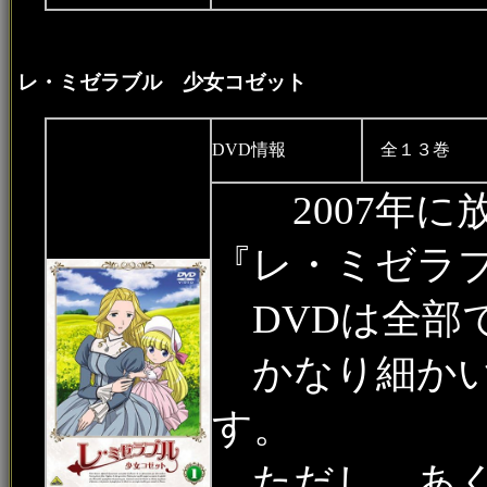
レ・ミゼラブル 少女コゼット
DVD情報
全１３巻 ２
2007年に
『レ・ミゼラ
DVDは全部
かなり細かい
す。
ただし、あく