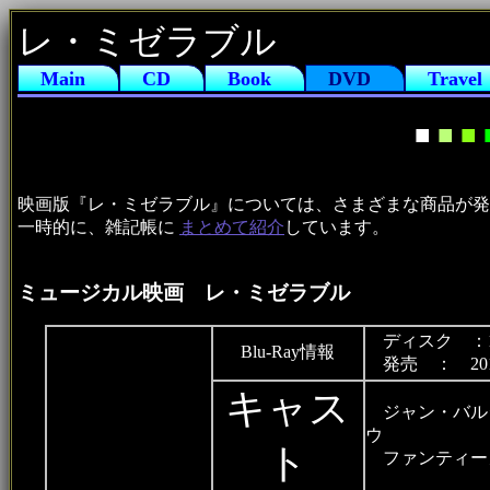
レ・ミゼラブル
Main
CD
Book
DVD
Travel
■
■
■
映画版『レ・ミゼラブル』については、さまざまな商品が発
一時的に、雑記帳に
まとめて紹介
しています。
ミュージカル映画 レ・ミゼラブル
ディスク ：
Blu-Ray情報
発売 ： 20
キャス
ジャン・バル
ウ
ト
ファンティー