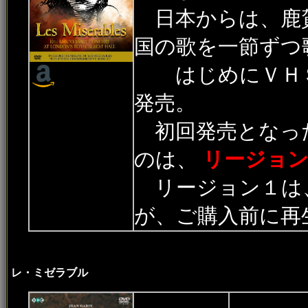
日本からは、鹿賀
国の歌を一節ずつ
はじめにＶＨＳ
発売。
初回発売となった
のは、
リージョン
リージョン１は
が、ご購入前に再
レ・ミゼラブル