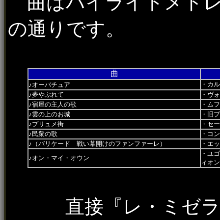
曲はハイライトメドレ
の通りです。
曲
・カル
♪オーバチュア
♪夢やぶれて
・ヴ
♪宿屋の主人の歌
・ムフ
♪雲の上のお城
・旧プ
♪プリュメ街
・セー
♪民衆の歌
・コン
♪（バリケード 戦い幕開けのファンファーレ）
・エッ
・ユ
♪オン・マイ・オウン
ィオン
直接『レ・ミゼラブ