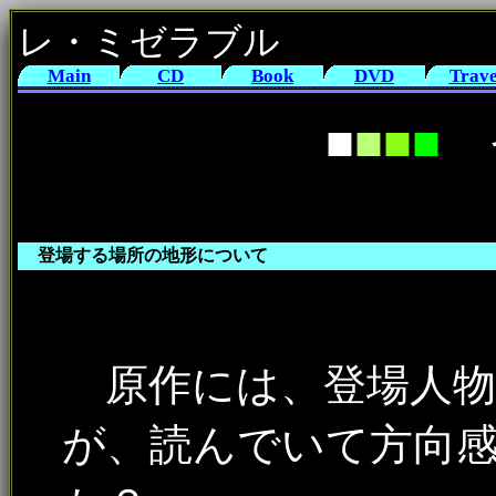
レ・ミゼラブル
Main
CD
Book
DVD
Trave
■
■
■
■
登場する場所の地形について
原作には、登場人物
が、読んでいて方向感